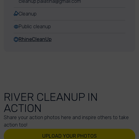
cleanup.palatina@gmail.com
Cleanup
Public cleanup
RhineCleanUp
RIVER CLEANUP IN
ACTION
Share your action photos here and inspire others to take
action too!
UPLOAD YOUR PHOTOS