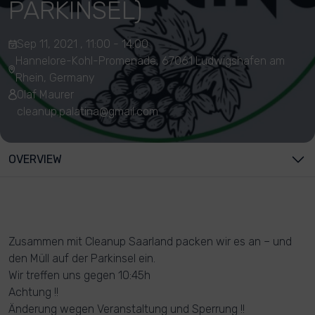
PARKINSEL)
Sep 11, 2021 , 11:00 - 14:00
Hannelore-Kohl-Promenade, 67061 Ludwigshafen am
Rhein, Germany
Olaf Maurer
cleanup.palatina@gmail.com
OVERVIEW
Zusammen mit Cleanup Saarland packen wir es an – und
den Müll auf der Parkinsel ein.
Wir treffen uns gegen 10:45h
Achtung !!
Änderung wegen Veranstaltung und Sperrung !!