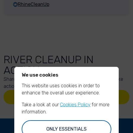
RhineCleanUp
RIVER CLEANUP IN
ACTION
We use cookies
Share your action photos here and inspire others to take
This website uses cookies in order to
action too!
enhance the overall user experience.
UPLOAD YOUR PHOTOS
Take a look at our
Cookies Policy
for more
information.
ONLY ESSENTIALS