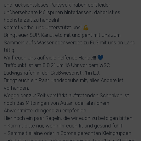
und rücksichtsloses Partyvolk haben dort leider
unübersehbare Müllspuren hinterlassen, daher ist es
höchste Zeit zu handeln!
Kommt vorbei und unterstützt uns! 💪
Bringt euer SUP, Kanu, etc mit und geht mit uns zum
Sammeln aufs Wasser oder werdet zu Fuß mit uns an Land
tätig.
Wir freuen uns auf viele helfende Hände!!! 💙
Treffpunkt ist am 8.8.21 um 16 Uhr vor dem WSC
Ludwigshafen in der Großwiesenstr. 1 in LU.
Bringt euch ein Paar Handschuhe mit, alles Andere ist
vorhanden.
Wegen der zur Zeit verstärkt auftretenden Schnaken ist
noch das Mitbringen von Autan oder ähnlichem
Abwehrmittel dringend zu empfehlen.
Hier noch ein paar Regeln, die wir euch zu befolgen bitten:
- Kommt bitte nur, wenn ihr euch fit und gesund fühlt!
- Sammelt alleine oder in Corona gerechten Kleingruppen
- Haltet zu anderen Teilnehmern mindestens 1,5 m Abstand