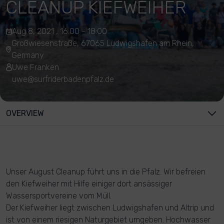
CLEANUP KIEFWEIHER
Aug 8, 2021 , 16:00 - 18:00
Großwiesenstraße, 67065 Ludwigshafen am Rhein,
Germany
Uwe Franken
uwe@surfriderbadenpfalz.de
OVERVIEW
Unser August Cleanup führt uns in die Pfalz. Wir befreien
den Kiefweiher mit Hilfe einiger dort ansässiger
Wassersportvereine vom Müll.
Der Kiefweiher liegt zwischen Ludwigshafen und Altrip und
ist von einem riesigen Naturgebiet umgeben. Hochwasser