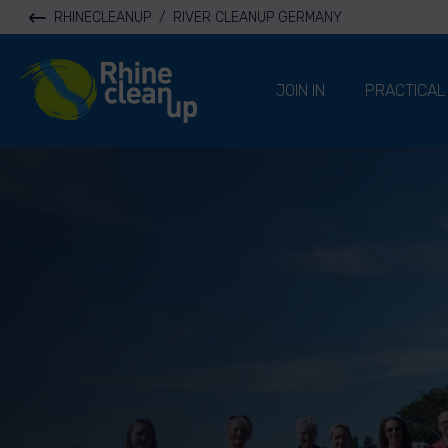
RHINECLEANUP
/
RIVER CLEANUP GERMANY
River Cleanup
JOIN IN
PRACTICAL