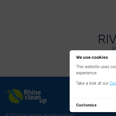
RI
Sh
We use cookies
This website uses coo
experience.
Take a look at our
Coo
Customize
© 2023 River Cleanup. All rights reserved.