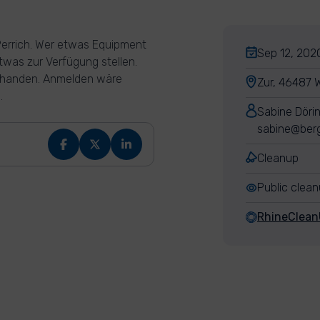
 Perrich. Wer etwas Equipment
Sep 12, 2020
twas zur Verfügung stellen.
orhanden. Anmelden wäre
Zur, 46487 
.
Sabine Döri
sabine@berg
Cleanup
Public clea
RhineClea