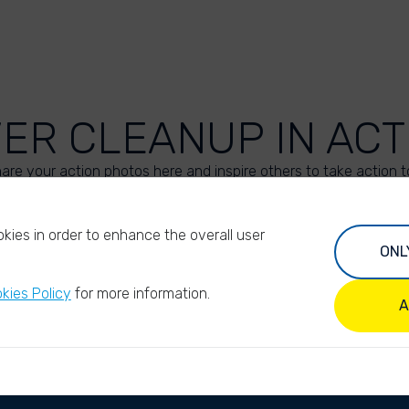
VER CLEANUP IN ACT
are your action photos here and inspire others to take action t
UPLOAD YOUR PHOTOS
kies in order to enhance the overall user
ONL
kies Policy
for more information.
A