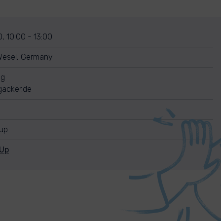
, 10:00 - 13:00
Wesel, Germany
ng
acker.de
nup
nUp