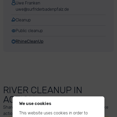
Uwe Franken
uwe@surfriderbadenpfalz.de
Cleanup
Public cleanup
RhineCleanUp
RIVER CLEANUP IN
ACTION
We use cookies
Share your action photos here and inspire others to take
This website uses cookies in order to
action too!