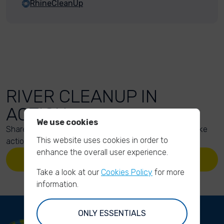
RhineCleanUp
RIVER CLEANUP IN
ACTION
We use cookies
Share your action photos here and inspire others to take
This website uses cookies in order to
action too!
enhance the overall user experience.
UPLOAD YOUR PHOTOS
Take a look at our
Cookies Policy
for more
information.
ONLY ESSENTIALS