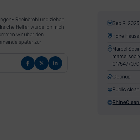
ingen- Rheinbrohl und ziehen
Sep 9, 2023,
lreiche Helfer würde ich mich
kommen wir über den
Hohe Hausst
emeinde später zur
Marcel Sobi
marcel.sobi
0175477070
Cleanup
Public clea
RhineClea