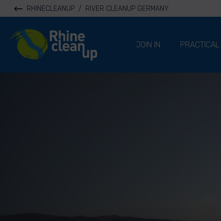
RHINECLEANUP
/
RIVER CLEANUP GERMANY
River Cleanup
JOIN IN
PRACTICAL