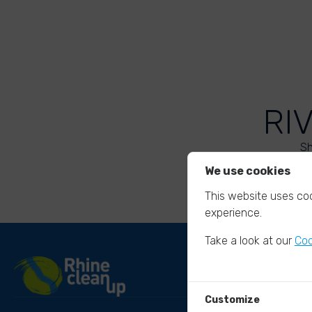
RI
Sh
We use cookies
This website uses coo
experience.
Take a look at our
Coo
Customize