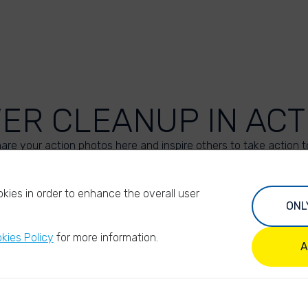
VER CLEANUP IN ACT
are your action photos here and inspire others to take action t
UPLOAD YOUR PHOTOS
kies in order to enhance the overall user
ONL
kies Policy
for more information.
A