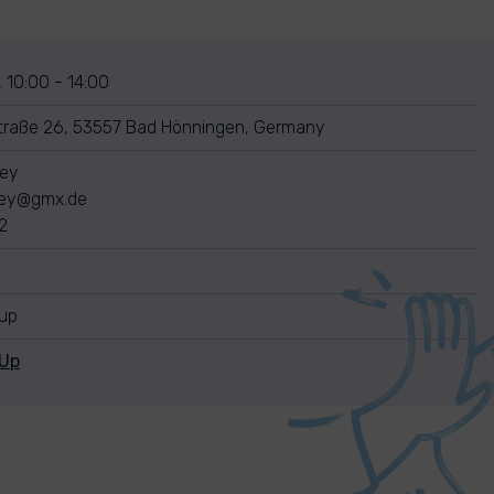
 10:00 - 14:00
raße 26, 53557 Bad Hönningen, Germany
rey
rey@gmx.de
2
nup
nUp