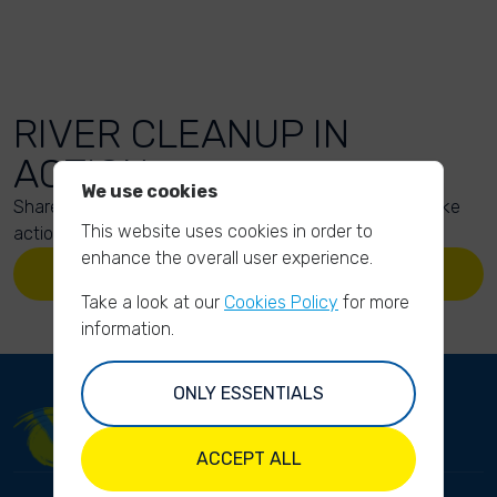
RIVER CLEANUP IN
ACTION
We use cookies
Share your action photos here and inspire others to take
This website uses cookies in order to
action too!
enhance the overall user experience.
UPLOAD YOUR PHOTOS
Take a look at our
Cookies Policy
for more
information.
ONLY ESSENTIALS
ACCEPT ALL