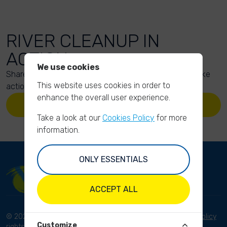
RIVER CLEANUP IN
ACTION
We use cookies
Share your action photos here and inspire others to take
This website uses cookies in order to
action too!
enhance the overall user experience.
UPLOAD YOUR PHOTOS
Take a look at our
Cookies Policy
for more
information.
ONLY ESSENTIALS
ACCEPT ALL
© 2023 River Cleanup. All
Terms and conditions
Privacy Policy
Customize
rights reserved.
Disclaimer
Imprint