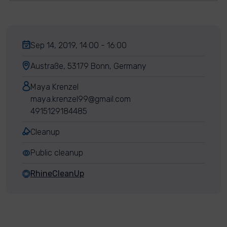
Sep 14, 2019, 14:00 - 16:00
Austraße, 53179 Bonn, Germany
Maya Krenzel
maya.krenzel99@gmail.com
4915129184485
Cleanup
Public cleanup
RhineCleanUp