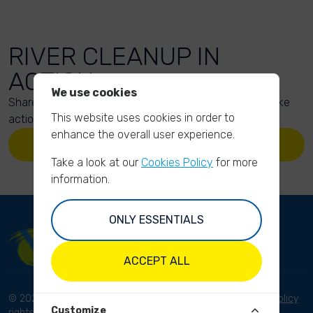
RIVER CLEANUP IN
ACTION
We use cookies
Share your action photos here and inspire others to take
This website uses cookies in order to
action too!
enhance the overall user experience.
UPLOAD YOUR PHOTOS
Take a look at our
Cookies Policy
for more
information.
ONLY ESSENTIALS
ACCEPT ALL
© 2023 River Cleanup. All
Terms and conditions
Privacy Policy
Customize
rights reserved.
Disclaimer
Imprint