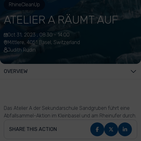
RhineCleanUp
ATELIER A RÄUMT AUF
Oct 31, 2023 , 08:30 - 14:00
Mittlere, 4051 Basel, Switzerland
Judith Rudin
OVERVIEW
Das Atelier A der Sekundarschule Sandgruben führt eine
Abfallsammel-Aktion im Kleinbasel und am Rheinufer durch.
SHARE THIS ACTION