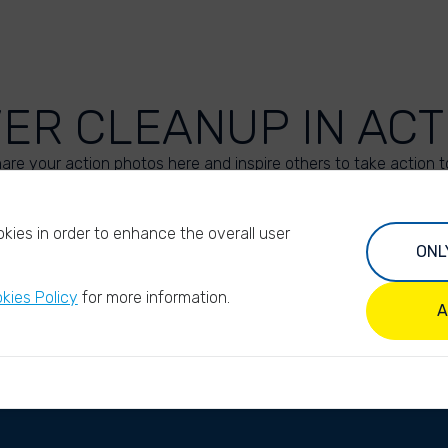
VER CLEANUP IN ACT
are your action photos here and inspire others to take action t
UPLOAD YOUR PHOTOS
kies in order to enhance the overall user
ONL
kies Policy
for more information.
A