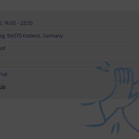
, 14:00 - 23:55
g, 56070 Koblenz, Germany
olf
anup
nUp