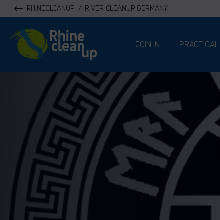
RHINECLEANUP
/
RIVER CLEANUP GERMANY
River Cleanup
JOIN IN
PRACTICAL