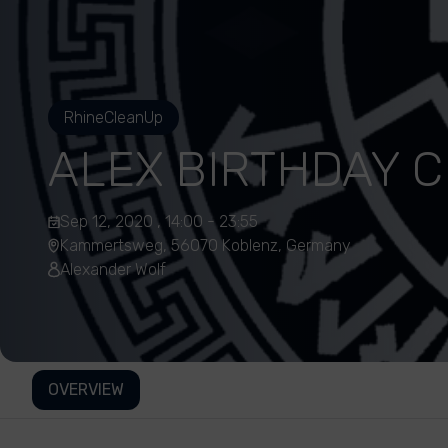
RhineCleanUp
ALEX BIRTHDAY 
Sep 12, 2020 , 14:00 - 23:55
Kammertsweg, 56070 Koblenz, Germany
Alexander Wolf
OVERVIEW