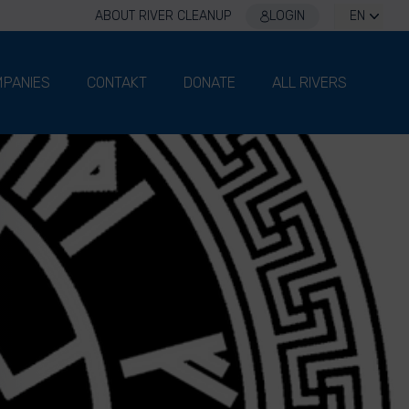
ABOUT RIVER CLEANUP
LOGIN
EN
PANIES
CONTAKT
DONATE
ALL RIVERS