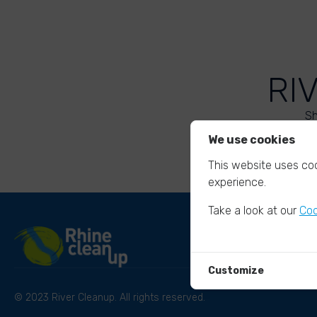
RI
Sh
We use cookies
This website uses coo
experience.
Take a look at our
Coo
Customize
© 2023 River Cleanup. All rights reserved.