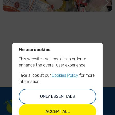
We use cookies
This website uses cookies in order to
enhance the overall user experience.
Take a look at our
Cookies Policy
for more
information.
ONLY ESSENTIALS
ACCEPT ALL