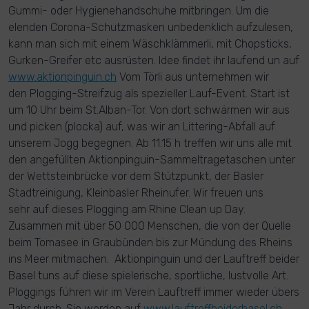
Gummi- oder Hygienehandschuhe mitbringen. Um die
elenden Corona-Schutzmasken unbedenklich aufzulesen,
kann man sich mit einem Wäschklämmerli, mit Chopsticks,
Gurken-Greifer etc ausrüsten. Idee findet ihr laufend un auf
www.aktionpinguin.ch
Vom Törli aus unternehmen wir
den Plogging-Streifzug als spezieller Lauf-Event. Start ist
um 10 Uhr beim St.Alban-Tor. Von dort schwärmen wir aus
und picken (plocka) auf, was wir an Littering-Abfall auf
unserem Jogg begegnen. Ab 11.15 h treffen wir uns alle mit
den angefüllten Aktionpinguin-Sammeltragetaschen unter
der Wettsteinbrücke vor dem Stützpunkt, der Basler
Stadtreinigung, Kleinbasler Rheinufer. Wir freuen uns
sehr auf dieses Plogging am Rhine Clean up Day.
Zusammen mit über 50 000 Menschen, die von der Quelle
beim Tomasee in Graubünden bis zur Mündung des Rheins
ins Meer mitmachen. Aktionpinguin und der Lauftreff beider
Basel tuns auf diese spielerische, sportliche, lustvolle Art.
Ploggings führen wir im Verein Lauftreff immer wieder übers
Jahr durch. Sie werden auf
www.lauftreffbeiderbasel.ch