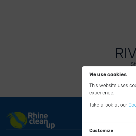
RI
Sh
We use cookies
This website uses coo
experience.
Take a look at our
Coo
Customize