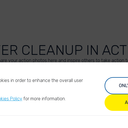
VER CLEANUP IN ACT
are your action photos here and inspire others to take action t
UPLOAD YOUR PHOTOS
kies in order to enhance the overall user
ONL
kies Policy
for more information.
A