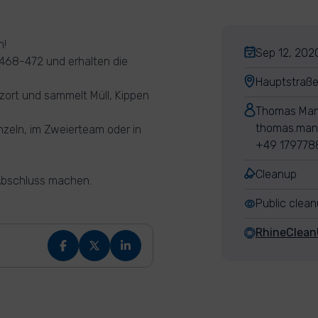
n!
Sep 12, 2020
r 468-472 und erhalten die
Hauptstraß
zort und sammelt Müll, Kippen
Thomas Ma
thomas.man
zeln, im Zweierteam oder in
+49 179778
Cleanup
Abschluss machen.
Public clea
RhineClea