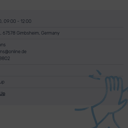
, 09:00 - 12:00
e, 67578 Gimbsheim, Germany
nns
ns@online.de
8802
nup
nUp