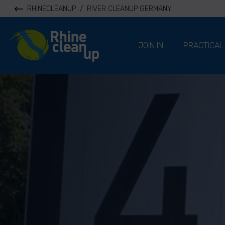
RHINECLEANUP
/
RIVER CLEANUP GERMANY
River Cleanup
JOIN IN
PRACTICAL